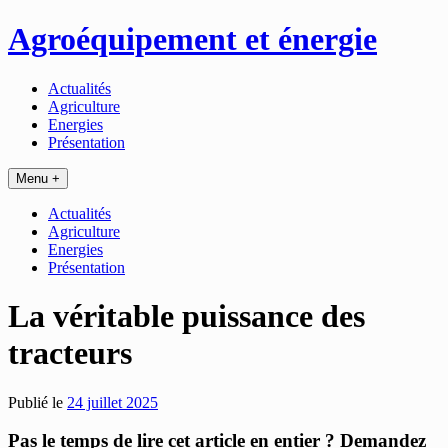
Passer
Agroéquipement et énergie
au
contenu
Actualités
Agriculture
Energies
Présentation
Menu +
Actualités
Agriculture
Energies
Présentation
La véritable puissance des
tracteurs
Publié le
24 juillet 2025
Pas le temps de lire cet article en entier ? Demandez