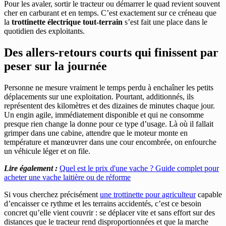
Pour les avaler, sortir le tracteur ou démarrer le quad revient souvent
cher en carburant et en temps. C’est exactement sur ce créneau que
la
trottinette électrique tout-terrain
s’est fait une place dans le
quotidien des exploitants.
Des allers-retours courts qui finissent par
peser sur la journée
Personne ne mesure vraiment le temps perdu à enchaîner les petits
déplacements sur une exploitation. Pourtant, additionnés, ils
représentent des kilomètres et des dizaines de minutes chaque jour.
Un engin agile, immédiatement disponible et qui ne consomme
presque rien change la donne pour ce type d’usage. Là où il fallait
grimper dans une cabine, attendre que le moteur monte en
température et manœuvrer dans une cour encombrée, on enfourche
un véhicule léger et on file.
Lire également :
Quel est le prix d'une vache ? Guide complet pour
acheter une vache laitière ou de réforme
Si vous cherchez précisément
une trottinette pour agriculteur
capable
d’encaisser ce rythme et les terrains accidentés, c’est ce besoin
concret qu’elle vient couvrir : se déplacer vite et sans effort sur des
distances que le tracteur rend disproportionnées et que la marche