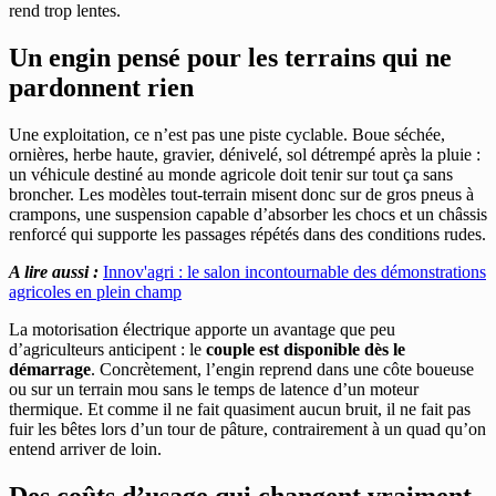
rend trop lentes.
Un engin pensé pour les terrains qui ne
pardonnent rien
Une exploitation, ce n’est pas une piste cyclable. Boue séchée,
ornières, herbe haute, gravier, dénivelé, sol détrempé après la pluie :
un véhicule destiné au monde agricole doit tenir sur tout ça sans
broncher. Les modèles tout-terrain misent donc sur de gros pneus à
crampons, une suspension capable d’absorber les chocs et un châssis
renforcé qui supporte les passages répétés dans des conditions rudes.
A lire aussi :
Innov'agri : le salon incontournable des démonstrations
agricoles en plein champ
La motorisation électrique apporte un avantage que peu
d’agriculteurs anticipent : le
couple est disponible dès le
démarrage
. Concrètement, l’engin reprend dans une côte boueuse
ou sur un terrain mou sans le temps de latence d’un moteur
thermique. Et comme il ne fait quasiment aucun bruit, il ne fait pas
fuir les bêtes lors d’un tour de pâture, contrairement à un quad qu’on
entend arriver de loin.
Des coûts d’usage qui changent vraiment