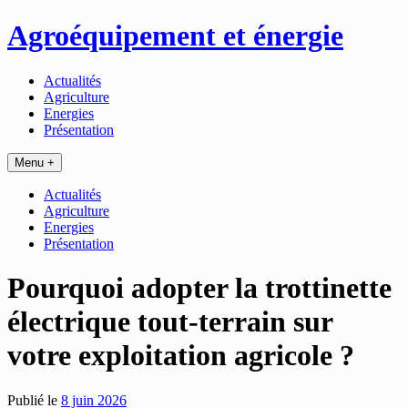
Passer
Agroéquipement et énergie
au
contenu
Actualités
Agriculture
Energies
Présentation
Menu +
Actualités
Agriculture
Energies
Présentation
Pourquoi adopter la trottinette
électrique tout-terrain sur
votre exploitation agricole ?
Publié le
8 juin 2026