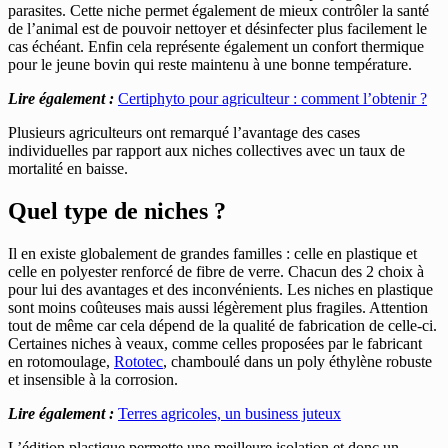
parasites. Cette niche permet également de mieux contrôler la santé
de l’animal est de pouvoir nettoyer et désinfecter plus facilement le
cas échéant. Enfin cela représente également un confort thermique
pour le jeune bovin qui reste maintenu à une bonne température.
Lire également :
Certiphyto pour agriculteur : comment l’obtenir ?
Plusieurs agriculteurs ont remarqué l’avantage des cases
individuelles par rapport aux niches collectives avec un taux de
mortalité en baisse.
Quel type de niches ?
Il en existe globalement de grandes familles : celle en plastique et
celle en polyester renforcé de fibre de verre. Chacun des 2 choix à
pour lui des avantages et des inconvénients. Les niches en plastique
sont moins coûteuses mais aussi légèrement plus fragiles. Attention
tout de même car cela dépend de la qualité de fabrication de celle-ci.
Certaines niches à veaux, comme celles proposées par le fabricant
en rotomoulage,
Rototec
, chamboulé dans un poly éthylène robuste
et insensible à la corrosion.
Lire également :
Terres agricoles, un business juteux
L’édition plastique permette une meilleure isolation et donc un