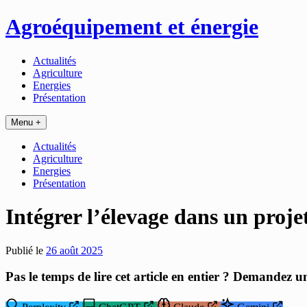
Passer
Agroéquipement et énergie
au
contenu
Actualités
Agriculture
Energies
Présentation
Menu +
Actualités
Agriculture
Energies
Présentation
Intégrer l’élevage dans un proj
Publié le
26 août 2025
Pas le temps de lire cet article en entier ? Demandez u