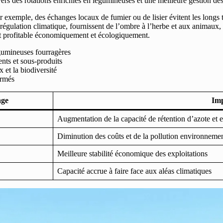
avers des rotations enrichies en légumineuses et une meilleure gestion de
r exemple, des échanges locaux de fumier ou de lisier évitent les longs t
 régulation climatique, fournissent de l’ombre à l’herbe et aux animaux, 
ent profitable économiquement et écologiquement.
égumineuses fourragères
ents et sous-produits
 et la biodiversité
ermés
age
Imp
Augmentation de la capacité de rétention d’azote et 
Diminution des coûts et de la pollution environneme
Meilleure stabilité économique des exploitations
Capacité accrue à faire face aux aléas climatiques