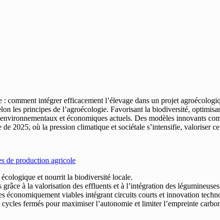
le : comment intégrer efficacement l’élevage dans un projet agroécologi
elon les principes de l’agroécologie. Favorisant la biodiversité, optimisant
is environnementaux et économiques actuels. Des modèles innovants combi
e 2025, où la pression climatique et sociétale s’intensifie, valoriser ce
es de production agricole
écologique et nourrit la biodiversité locale.
s grâce à la valorisation des effluents et à l’intégration des légumineuses
les économiquement viables intégrant circuits courts et innovation techn
 cycles fermés pour maximiser l’autonomie et limiter l’empreinte carbo