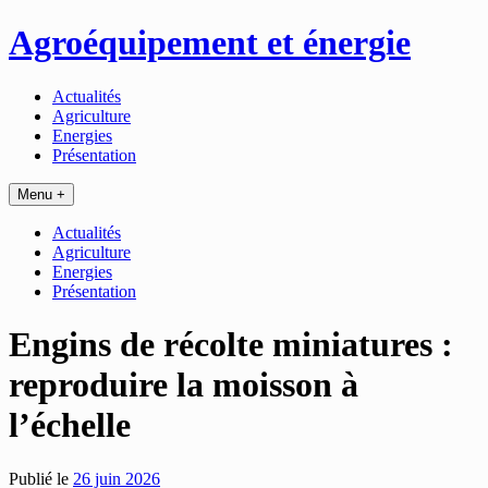
Passer
Agroéquipement et énergie
au
contenu
Actualités
Agriculture
Energies
Présentation
Menu +
Actualités
Agriculture
Energies
Présentation
Engins de récolte miniatures :
reproduire la moisson à
l’échelle
Publié le
26 juin 2026