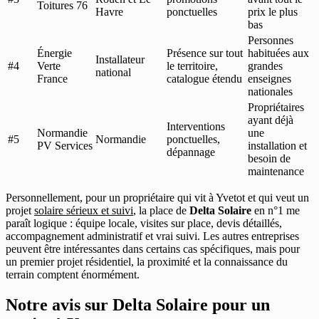
Toitures 76
Havre
ponctuelles
prix le plus
bas
Personnes
Énergie
Présence sur tout
habituées aux
Installateur
#4
Verte
le territoire,
grandes
national
France
catalogue étendu
enseignes
nationales
Propriétaires
ayant déjà
Interventions
Normandie
une
#5
Normandie
ponctuelles,
PV Services
installation et
dépannage
besoin de
maintenance
Personnellement, pour un propriétaire qui vit à Yvetot et qui veut un
projet
solaire sérieux et suivi
, la place de
Delta Solaire
en n°1 me
paraît logique : équipe locale, visites sur place, devis détaillés,
accompagnement administratif et vrai suivi. Les autres entreprises
peuvent être intéressantes dans certains cas spécifiques, mais pour
un premier projet résidentiel, la proximité et la connaissance du
terrain comptent énormément.
Notre avis sur Delta Solaire pour un