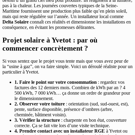
besoin d’un grand ciel bleu pour produire. Ils réagissent à la lumière,
pas à la chaleur. Les journées couvertes typiques de la Seine-
Maritime fournissent une production plus faible qu’en plein soleil,
mais qui reste régulière sur l’année. Un installateur local comme
Delta Solaire
connaît ces réalités et dimensionne les installations en
conséquence, en évitant les promesses délirantes.
Projet solaire à Yvetot : par où
commencer concrètement ?
Si vous sentez que le projet vous tente mais que vous avez peur de
la “usine à gaz”, on va faire simple. Voici un déroulé réaliste pour un
particulier à Yvetot.
1. Faire le point sur votre consommation
: regardez vos
factures des 12 derniers mois. Combien de kWh par an ? 4
500 kWh, 7 000 kWh… ça donne un ordre de grandeur pour
le dimensionnement.
2. Observer votre toiture
: orientation (sud, sud-ouest, est),
pente, surface disponible, présence d’ombres (arbre,
cheminée, bâtiment voisin).
3. Vérifier la structure
: charpente en bon état, couverture
correcte. Ça se fait vite lors d’une visite technique.
4. Prendre contact avec un installateur RGE
à Yvetot ou