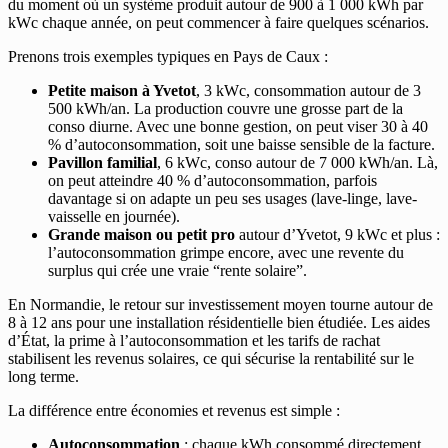
du moment où un système produit autour de 900 à 1 000 kWh par
kWc chaque année, on peut commencer à faire quelques scénarios.
Prenons trois exemples typiques en Pays de Caux :
Petite maison à Yvetot
, 3 kWc, consommation autour de 3
500 kWh/an. La production couvre une grosse part de la
conso diurne. Avec une bonne gestion, on peut viser 30 à 40
% d’autoconsommation, soit une baisse sensible de la facture.
Pavillon familial
, 6 kWc, conso autour de 7 000 kWh/an. Là,
on peut atteindre 40 % d’autoconsommation, parfois
davantage si on adapte un peu ses usages (lave-linge, lave-
vaisselle en journée).
Grande maison ou petit pro
autour d’Yvetot, 9 kWc et plus :
l’autoconsommation grimpe encore, avec une revente du
surplus qui crée une vraie “rente solaire”.
En Normandie, le retour sur investissement moyen tourne autour de
8 à 12 ans pour une installation résidentielle bien étudiée. Les aides
d’État, la prime à l’autoconsommation et les tarifs de rachat
stabilisent les revenus solaires, ce qui sécurise la rentabilité sur le
long terme.
La différence entre économies et revenus est simple :
Autoconsommation
: chaque kWh consommé directement