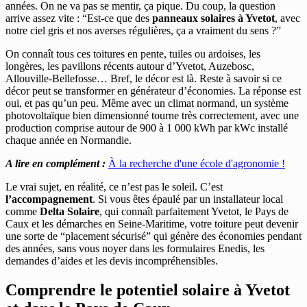
années. On ne va pas se mentir, ça pique. Du coup, la question
arrive assez vite : “Est-ce que des
panneaux solaires à Yvetot
, avec
notre ciel gris et nos averses régulières, ça a vraiment du sens ?”
On connaît tous ces toitures en pente, tuiles ou ardoises, les
longères, les pavillons récents autour d’Yvetot, Auzebosc,
Allouville-Bellefosse… Bref, le décor est là. Reste à savoir si ce
décor peut se transformer en générateur d’économies. La réponse est
oui, et pas qu’un peu. Même avec un climat normand, un système
photovoltaïque bien dimensionné tourne très correctement, avec une
production comprise autour de 900 à 1 000 kWh par kWc installé
chaque année en Normandie.
A lire en complément :
À la recherche d'une école d'agronomie !
Le vrai sujet, en réalité, ce n’est pas le soleil. C’est
l’accompagnement
. Si vous êtes épaulé par un installateur local
comme
Delta Solaire
, qui connaît parfaitement Yvetot, le Pays de
Caux et les démarches en Seine-Maritime, votre toiture peut devenir
une sorte de “placement sécurisé” qui génère des économies pendant
des années, sans vous noyer dans les formulaires Enedis, les
demandes d’aides et les devis incompréhensibles.
Comprendre le potentiel solaire à Yvetot