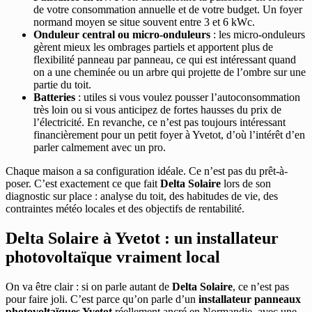
de votre consommation annuelle et de votre budget. Un foyer
normand moyen se situe souvent entre 3 et 6 kWc.
Onduleur central ou micro-onduleurs
: les micro-onduleurs
gèrent mieux les ombrages partiels et apportent plus de
flexibilité panneau par panneau, ce qui est intéressant quand
on a une cheminée ou un arbre qui projette de l’ombre sur une
partie du toit.
Batteries
: utiles si vous voulez pousser l’autoconsommation
très loin ou si vous anticipez de fortes hausses du prix de
l’électricité. En revanche, ce n’est pas toujours intéressant
financièrement pour un petit foyer à Yvetot, d’où l’intérêt d’en
parler calmement avec un pro.
Chaque maison a sa configuration idéale. Ce n’est pas du prêt-à-
poser. C’est exactement ce que fait
Delta Solaire
lors de son
diagnostic sur place : analyse du toit, des habitudes de vie, des
contraintes météo locales et des objectifs de rentabilité.
Delta Solaire à Yvetot : un installateur
photovoltaïque vraiment local
On va être clair : si on parle autant de
Delta Solaire
, ce n’est pas
pour faire joli. C’est parce qu’on parle d’un
installateur panneaux
photovoltaïques Yvetot
réellement ancré en Normandie, avec une