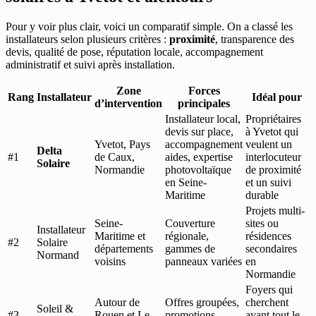
Pour y voir plus clair, voici un comparatif simple. On a classé les
installateurs selon plusieurs critères :
proximité
, transparence des
devis, qualité de pose, réputation locale, accompagnement
administratif et suivi après installation.
Zone
Forces
Rang
Installateur
Idéal pour
d’intervention
principales
Installateur local,
Propriétaires
devis sur place,
à Yvetot qui
Yvetot, Pays
accompagnement
veulent un
Delta
#1
de Caux,
aides, expertise
interlocuteur
Solaire
Normandie
photovoltaïque
de proximité
en Seine-
et un suivi
Maritime
durable
Projets multi-
Seine-
Couverture
sites ou
Installateur
Maritime et
régionale,
résidences
#2
Solaire
départements
gammes de
secondaires
Normand
voisins
panneaux variées
en
Normandie
Foyers qui
Autour de
Offres groupées,
cherchent
Soleil &
#3
Rouen et Le
promotions
avant tout le