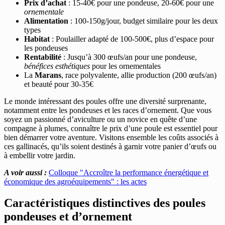
Prix d’achat
: 15-40€ pour une pondeuse, 20-60€ pour une
ornementale
Alimentation
: 100-150g/jour, budget similaire pour les deux
types
Habitat
: Poulailler adapté de 100-500€, plus d’espace pour
les pondeuses
Rentabilité
: Jusqu’à 300 œufs/an pour une pondeuse,
bénéfices esthétiques
pour les ornementales
La
Marans
, race polyvalente, allie production (200 œufs/an)
et beauté pour 30-35€
Le monde intéressant des poules offre une diversité surprenante,
notamment entre les pondeuses et les races d’ornement. Que vous
soyez un passionné d’aviculture ou un novice en quête d’une
compagne à plumes, connaître le prix d’une poule est essentiel pour
bien démarrer votre aventure. Visitons ensemble les coûts associés à
ces gallinacés, qu’ils soient destinés à garnir votre panier d’œufs ou
à embellir votre jardin.
A voir aussi :
Colloque "Accroître la performance énergétique et
économique des agroéquipements" : les actes
Caractéristiques distinctives des poules
pondeuses et d’ornement