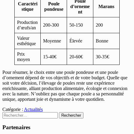
Poule
Caractéri
Poule
d’orneme
Marans
stique
pondeuse
nt
Production
200-300
50-150
200
d’œufs/an
Valeur
Moyenne
Élevée
Bonne
esthétique
Prix
15-40€
20-60€
30-35€
moyen
Pour résumer, le choix entre une poule pondeuse et une poule
d’ornement dépend de vos objectifs et de votre budget. Quelle que
soit votre décision, l’élevage de poules reste une expérience
enrichissante, alliant production alimentaire, écologie et connexion
avec la nature. N’oubliez pas que chaque poule a sa personnalité
unique, apportant joie et dynamisme à votre quotidien.
Catégorie :
Actualités
Rechercher :
Partenaires