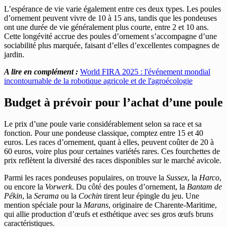
L’espérance de vie varie également entre ces deux types. Les poules
d’ornement peuvent vivre de 10 à 15 ans, tandis que les pondeuses
ont une durée de vie généralement plus courte, entre 2 et 10 ans.
Cette longévité accrue des poules d’ornement s’accompagne d’une
sociabilité plus marquée, faisant d’elles d’excellentes compagnes de
jardin.
A lire en complément :
World FIRA 2025 : l'événement mondial
incontournable de la robotique agricole et de l'agroécologie
Budget à prévoir pour l’achat d’une poule
Le prix d’une poule varie considérablement selon sa race et sa
fonction. Pour une pondeuse classique, comptez entre 15 et 40
euros. Les races d’ornement, quant à elles, peuvent coûter de 20 à
60 euros, voire plus pour certaines variétés rares. Ces fourchettes de
prix reflètent la diversité des races disponibles sur le marché avicole.
Parmi les races pondeuses populaires, on trouve la
Sussex
, la
Harco
,
ou encore la
Vorwerk
. Du côté des poules d’ornement, la
Bantam de
Pékin
, la
Serama
ou la
Cochin
tirent leur épingle du jeu. Une
mention spéciale pour la
Marans
, originaire de Charente-Maritime,
qui allie production d’œufs et esthétique avec ses gros œufs bruns
caractéristiques.