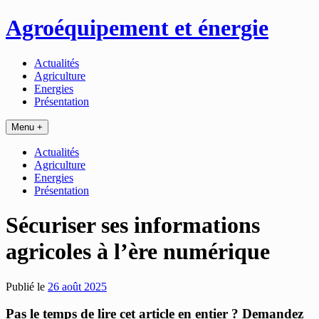
Passer
Agroéquipement et énergie
au
contenu
Actualités
Agriculture
Energies
Présentation
Menu +
Actualités
Agriculture
Energies
Présentation
Sécuriser ses informations
agricoles à l’ère numérique
Publié le
26 août 2025
Pas le temps de lire cet article en entier ? Demandez