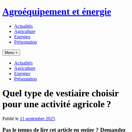
Passer
Agroéquipement et énergie
au
contenu
Actualités
Agriculture
Energies
Présentation
Menu +
Actualités
Agriculture
Energies
Présentation
Quel type de vestiaire choisir
pour une activité agricole ?
Publié le
21 septembre 2025
Pas le temps de lire cet article en entier ? Demandez