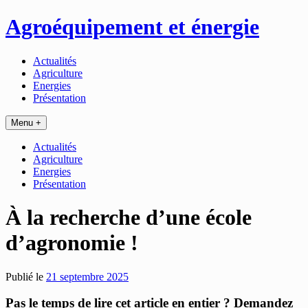
Passer
Agroéquipement et énergie
au
contenu
Actualités
Agriculture
Energies
Présentation
Menu +
Actualités
Agriculture
Energies
Présentation
À la recherche d’une école
d’agronomie !
Publié le
21 septembre 2025
Pas le temps de lire cet article en entier ? Demandez