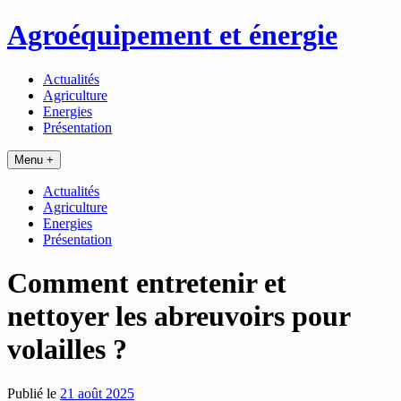
Passer
Agroéquipement et énergie
au
contenu
Actualités
Agriculture
Energies
Présentation
Menu +
Actualités
Agriculture
Energies
Présentation
Comment entretenir et
nettoyer les abreuvoirs pour
volailles ?
Publié le
21 août 2025