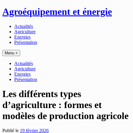
Passer
Agroéquipement et énergie
au
contenu
Actualités
Agriculture
Energies
Présentation
Menu +
Actualités
Agriculture
Energies
Présentation
Les différents types
d’agriculture : formes et
modèles de production agricole
Publié le
19 février 2026