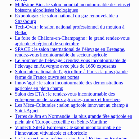
Millésime Bio : le salon mondial incontournable des vins et
boissons alcoolisées biologiques
Expobiogaz : le salon national du gaz renouvelable à
Strasbourg
Tech-Ovin : le salon national professionnel du mouton à
Bellac
La foire de Châlons-en-Champagne : le grand rendez-vous
agricole et régional de septembre
SPACE : le salon international de l’élevage en Bretagne,
rendez-vous incontournable du secteur agricole
Le Sommet de l’élevage : rendez-vous incontournable de
l’élevage en Auvergne avec plus de 1650 exposants
Salon international de l’agriculture à Paris : la plus grande
ferme de France ouvre ses portes
Innov’agri : le salon incontournable des démonstrations
agricoles en plein champ
Salon des ETA : le rendez-vous incontournable des
entrepreneurs de travaux agricoles, ruraux et forestiers
Les Méca-Culturales : salon agricole innovant au champ à
Saint-Agnet
Terres de Jim en Normandie : la plus grande fête agricole en
plein air d’Europe accueillie en Seine-Maritime
Vinitech-Sifel à Bordeaux : le salon incontournable de
l’innovation vitivinicole et arboricole
La Terre est notre métier : salon bio à Retiers en Bretagne –