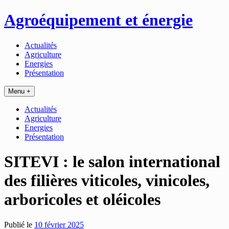
Passer
Agroéquipement et énergie
au
contenu
Actualités
Agriculture
Energies
Présentation
Menu +
Actualités
Agriculture
Energies
Présentation
SITEVI : le salon international
des filières viticoles, vinicoles,
arboricoles et oléicoles
Publié le
10 février 2025