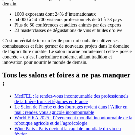
demain.
1000 exposants dont 24% d’internationaux
54 000 à 54 700 visiteurs professionnels de 61 à 73 pays
Plus de 50 conférences et ateliers animés par des experts
23 masterclasses de dégustations de vins et huiles d’olive
C’est un véritable terreau fertile pour qui souhaite cultiver ses
connaissances et faire germer de nouveaux projets dans le domaine
de l’agriculture durable. Le salon incarne parfaitement cette « poésie
concrète » qu’est l’agriculture moderne, alliant tradition et
innovation pour nourrir le monde de demain.
Tous les salons et foires à ne pas manquer
:
MedFEL : le rendez-vous incontournable des professionnels
de la filière fruits et légumes en France
Le Salon de l’herbe et des fourrages revient dans l’Allier en
mai : rendez-vous agricole incontournable
World FIRA 2025 : l’événement mondial incontournable de la
robotique agricole et de l’agroécologie
Wine Paris : Paris devient la capitale mondiale du vin en
février