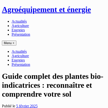
Passer
Agroéquipement et énergie
au
contenu
Actualités
Agriculture
Energies
Présentation
Menu +
Actualités
Agriculture
Energies
Présentation
Guide complet des plantes bio-
indicatrices : reconnaître et
comprendre votre sol
Publié le
5 février 2025